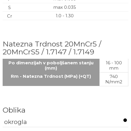
max 0.035
1.0 - 1.30
Natezna Trdnost 20MnCr5 /
20MnCrS5 / 1.7147 / 1.7149
Po dimenzijah v poboljšanem stanju
16 - 100
(mm)
mm
Rm - Natezna Trdnost (MPa) (+QT)
740
N/mm2
Oblika
okrogla