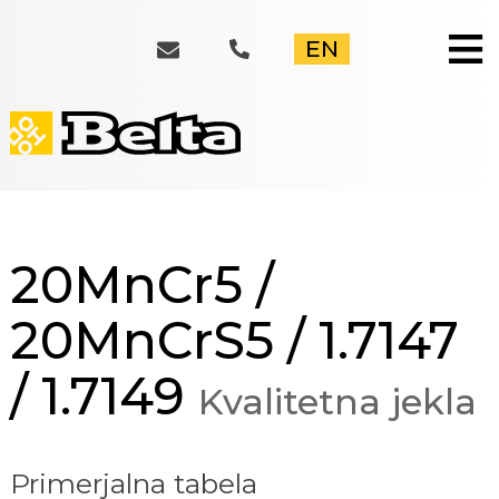
≡
EN
20MnCr5 /
20MnCrS5 / 1.7147
/ 1.7149
Kvalitetna jekla
Primerjalna tabela