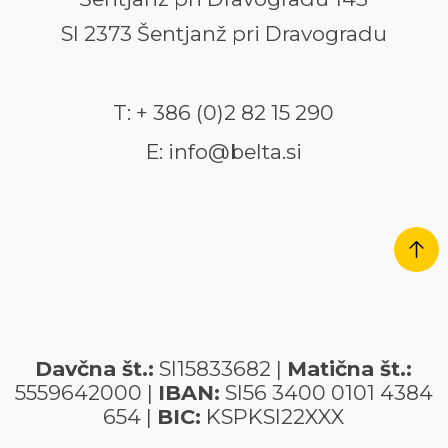
SI 2373 Šentjanž pri Dravogradu
T: + 386 (0)2 82 15 290
E: info@belta.si
Davčna št.:
SI15833682 |
Matična št.:
5559642000 |
IBAN:
SI56 3400 0101 4384
654 |
BIC:
KSPKSI22XXX