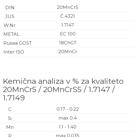
20MnCr5
Č.4321
1.7147
EC 100
18ChGT
20MnCr
Kemična analiza v % za kvaliteto
20MnCr5 / 20MnCrS5 / 1.7147 /
1.7149
0.17 - 0.22
max 0.4
1.1 - 1.40
max 0.035