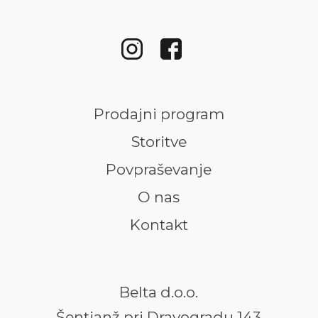
Prodajni program
Storitve
Povpraševanje
O nas
Kontakt
Belta d.o.o.
Šentjanž pri Dravogradu 143