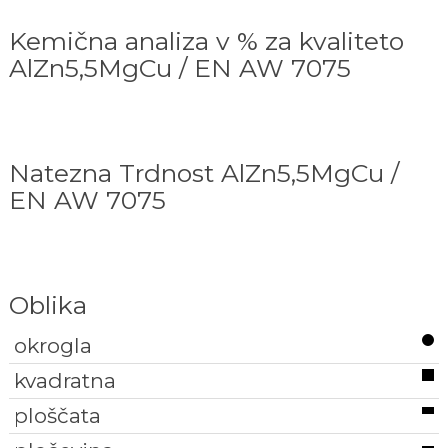
Kemična analiza v % za kvaliteto
AlZn5,5MgCu / EN AW 7075
Natezna Trdnost AlZn5,5MgCu /
EN AW 7075
Oblika
okrogla
kvadratna
ploščata