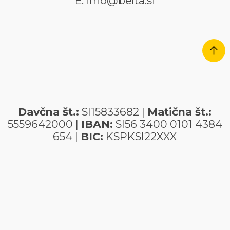
E: info@belta.si
Davčna št.:
SI15833682 |
Matična št.:
5559642000 |
IBAN:
SI56 3400 0101 4384
654 |
BIC:
KSPKSI22XXX