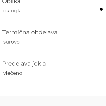
Oblika
okrogla
Termična obdelava
surovo
Predelava jekla
vlečeno