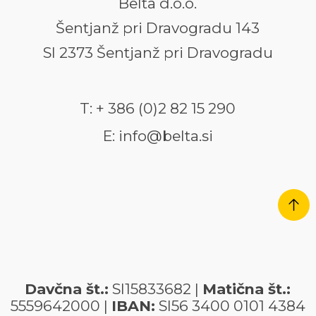
Belta d.o.o.
Šentjanž pri Dravogradu 143
SI 2373 Šentjanž pri Dravogradu
T: + 386 (0)2 82 15 290
E: info@belta.si
Davčna št.:
SI15833682 |
Matična št.:
5559642000 |
IBAN:
SI56 3400 0101 4384