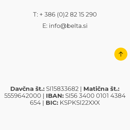
T: + 386 (0)2 82 15 290
E: info@belta.si
Davčna št.:
SI15833682 |
Matična št.:
5559642000 |
IBAN:
SI56 3400 0101 4384
654 |
BIC:
KSPKSI22XXX