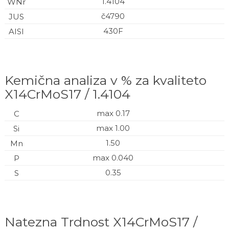
1.4104
č4790
430F
Kemična analiza v % za kvaliteto
X14CrMoS17 / 1.4104
max 0.17
max 1.00
1.50
max 0.040
0.35
Natezna Trdnost X14CrMoS17 /