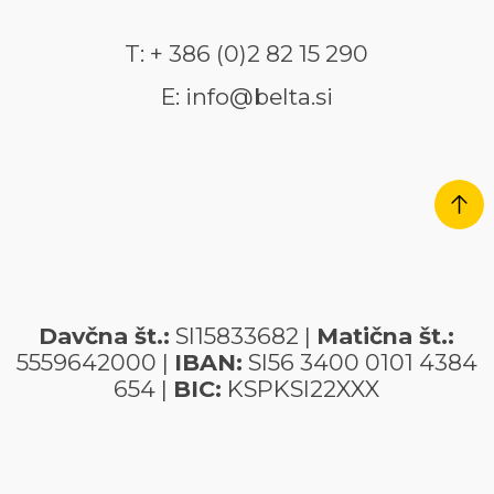
T: + 386 (0)2 82 15 290
E: info@belta.si
Davčna št.:
SI15833682 |
Matična št.:
5559642000 |
IBAN:
SI56 3400 0101 4384
654 |
BIC:
KSPKSI22XXX