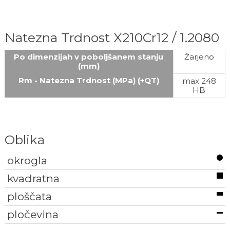
Natezna Trdnost X210Cr12 / 1.2080
Po dimenzijah v poboljšanem stanju
Žarjeno
(mm)
Rm - Natezna Trdnost (MPa) (+QT)
max 248
HB
Oblika
okrogla
kvadratna
ploščata
pločevina