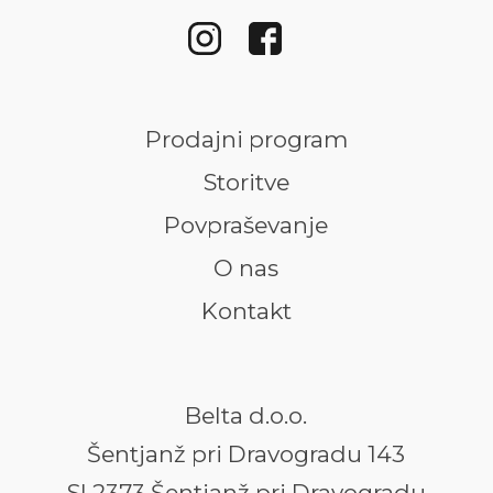
Prodajni program
Storitve
Povpraševanje
O nas
Kontakt
Belta d.o.o.
Šentjanž pri Dravogradu 143
SI 2373 Šentjanž pri Dravogradu