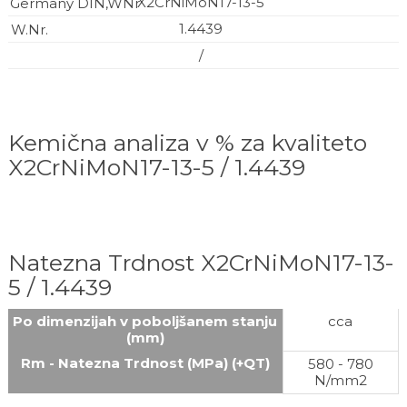
X2CrNiMoN17-13-5
1.4439
/
Kemična analiza v % za kvaliteto
X2CrNiMoN17-13-5 / 1.4439
Natezna Trdnost X2CrNiMoN17-13-
5 / 1.4439
Po dimenzijah v poboljšanem stanju
cca
(mm)
Rm - Natezna Trdnost (MPa) (+QT)
580 - 780
N/mm2