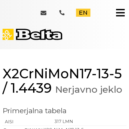
≡
EN
X2CrNiMoN17-13-5
/ 1.4439
Nerjavno jeklo
Primerjalna tabela
317 LMN