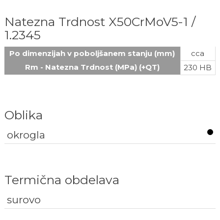
Natezna Trdnost X50CrMoV5-1 /
1.2345
Po dimenzijah v poboljšanem stanju (mm)
cca
Rm - Natezna Trdnost (MPa) (+QT)
230 HB
Oblika
okrogla
Termična obdelava
surovo