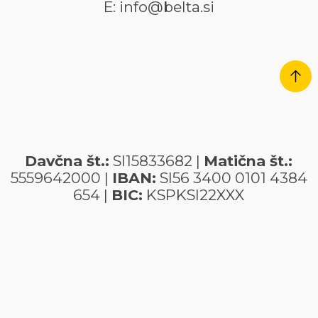
E: info@belta.si
Davčna št.:
SI15833682 |
Matična št.:
5559642000 |
IBAN:
SI56 3400 0101 4384
654 |
BIC:
KSPKSI22XXX